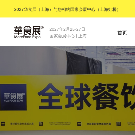
2027华食展（上海）与您相约国家会展中心（上海虹桥）
2027年2月25-27日
首页
国家会展中心 | 上海