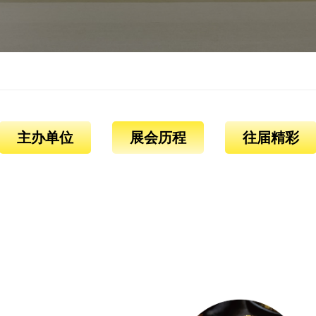
主办单位
展会历程
往届精彩