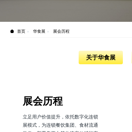
华食展
展会历程
首页
关于华食展
展会历程
立足用户价值提升，依托数字化连锁
展模式，为连锁餐饮集团、食材流通