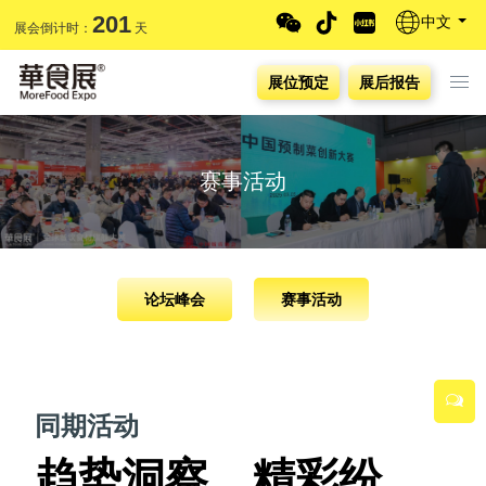
201
中文
展会倒计时：
天
展位预定
展后报告
赛事活动
论坛峰会
赛事活动
同期活动
趋势洞察，精彩纷