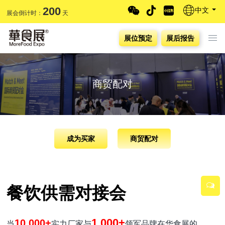
200
中文
展会倒计时：
天
展位预定
展后报告
商贸配对
成为买家
商贸配对
餐饮供需对接会
1,000+
10,000+
当
实力厂家与
领军品牌在华食展的